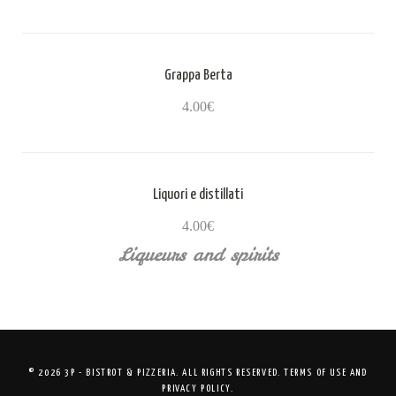
Grappa Berta
4.00€
Liquori e distillati
4.00€
Liqueurs and spirits
© 2026 3P - BISTROT & PIZZERIA. ALL RIGHTS RESERVED.
TERMS OF USE
AND
PRIVACY POLICY
.