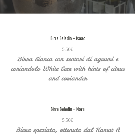
Birra Baladin – Isaac
5.50€
Birra bianca con sentori di agrumi e
coriandolo White beer with hints of citrus
and coriander
Birra Baladin – Nora
5.50€
Birra speziata, ottenuta dal Kamut A