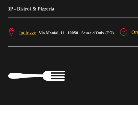
S
3P - Bistrot & Pizzeria
k
i
Ora
Indirizzo:
Via Monfol, 11 - 10050 - Sauze d'Oulx (TO)
p
t
o
c
o
n
t
e